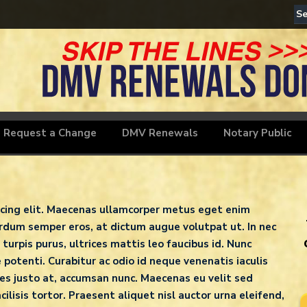
Home Insurance
Request a Change
DMV Renewals
Notary Public
scing elit. Maecenas ullamcorper metus eget enim
terdum semper eros, at dictum augue volutpat ut. In nec
 turpis purus, ultrices mattis leo faucibus id. Nunc
potenti. Curabitur ac odio id neque venenatis iaculis
les justo at, accumsan nunc. Maecenas eu velit sed
ilisis tortor. Praesent aliquet nisl auctor urna eleifend,