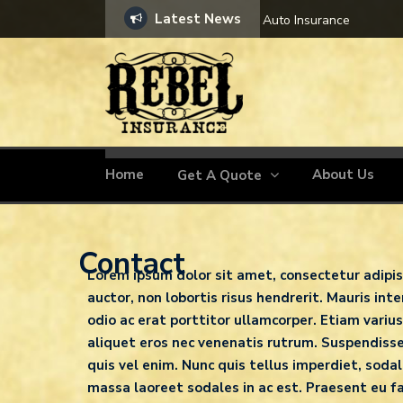
Latest News
nce
Home
About Us
Get A Quote
Contact
Lorem ipsum dolor sit amet, consectetur adipi
auctor, non lobortis risus hendrerit. Mauris in
odio ac erat porttitor ullamcorper. Etiam varius
aliquet eros nec venenatis rutrum. Suspendisse 
quis vel enim. Nunc quis tellus imperdiet, soda
massa laoreet sodales in ac est. Praesent eu fac