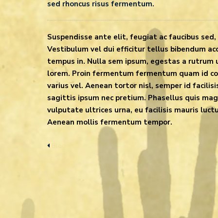
sed rhoncus risus fermentum.
Suspendisse ante elit, feugiat ac faucibus sed, 
Vestibulum vel dui efficitur tellus bibendum acc
tempus in. Nulla sem ipsum, egestas a rutrum ut
lorem. Proin fermentum fermentum quam id comm
varius vel. Aenean tortor nisl, semper id facilis
sagittis ipsum nec pretium. Phasellus quis magn
vulputate ultrices urna, eu facilisis mauris luct
Aenean mollis fermentum tempor.
Blog