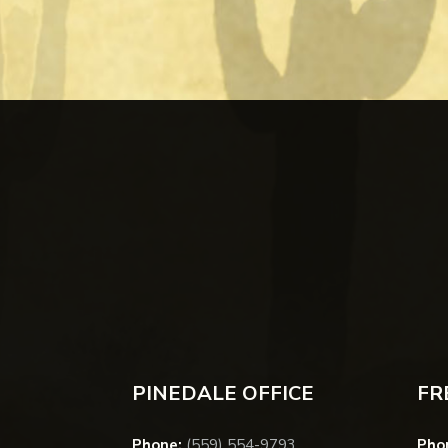
PINEDALE OFFICE
FR
Phone:
(559) 554-9793
Pho